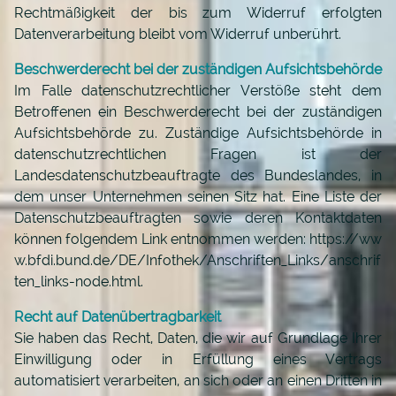
Rechtmäßigkeit der bis zum Widerruf erfolgten
Datenverarbeitung bleibt vom Widerruf unberührt.
Beschwerderecht bei der zuständigen Aufsichtsbehörde
Im Falle datenschutzrechtlicher Verstöße steht dem
Betroffenen ein Beschwerderecht bei der zuständigen
Aufsichtsbehörde zu. Zuständige Aufsichtsbehörde in
datenschutzrechtlichen Fragen ist der
Landesdatenschutzbeauftragte des Bundeslandes, in
dem unser Unternehmen seinen Sitz hat. Eine Liste der
Datenschutzbeauftragten sowie deren Kontaktdaten
können folgendem Link entnommen werden:
https://ww
w.bfdi.bund.de/DE/Infothek/Anschriften_Links/anschrif
ten_links-node.html
.
Recht auf Datenübertragbarkeit
Sie haben das Recht, Daten, die wir auf Grundlage Ihrer
Einwilligung oder in Erfüllung eines Vertrags
automatisiert verarbeiten, an sich oder an einen Dritten in