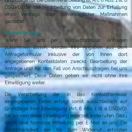
Grundlage für die Datenverarbeitung ist Art. 6 Abs. 1 lit. b
MIETRECHT
DSGVO, der die Verarbeitung von Daten zur Erfüllung
eines Vertrags oder vorvertraglicher Maßnahmen
ONLINE-SCHEIDUNG
gestattet.
Kontaktformular
KONTAKT
Wenn Sie uns per Kontaktformular Anfragen
zukommen lassen, werden Ihre Angaben aus dem
Anfrageformular inklusive der von Ihnen dort
angegebenen Kontaktdaten zwecks Bearbeitung der
Anfrage und für den Fall von Anschlussfragen bei uns
gespeichert. Diese Daten geben wir nicht ohne Ihre
Einwilligung weiter.
Die Verarbeitung der in das Kontaktformular
eingegebenen Daten erfolgt somit ausschließlich auf
Grundlage Ihrer Einwilligung (Art. 6 Abs. 1 lit. a DSGVO).
Sie können diese Einwilligung jederzeit widerrufen. Dazu
reicht eine formlose Mitteilung per E-Mail an uns. Die
Rechtmäßigkeit der bis zum Widerruf erfolgten