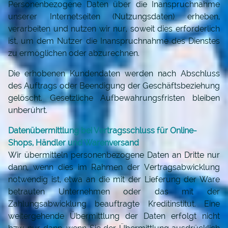
Personenbezogene Daten über die Inanspruchnahme
unserer Internetseiten (Nutzungsdaten) erheben,
verarbeiten und nutzen wir nur, soweit dies erforderlich
ist, um dem Nutzer die Inanspruchnahme des Dienstes
zu ermöglichen oder abzurechnen.
Die erhobenen Kundendaten werden nach Abschluss
des Auftrags oder Beendigung der Geschäftsbeziehung
gelöscht. Gesetzliche Aufbewahrungsfristen bleiben
unberührt.
Datenübermittlung bei Vertragsschluss für Online-
Shops, Händler und Warenversand
Wir übermitteln personenbezogene Daten an Dritte nur
dann, wenn dies im Rahmen der Vertragsabwicklung
notwendig ist, etwa an die mit der Lieferung der Ware
betrauten Unternehmen oder das mit der
Zahlungsabwicklung beauftragte Kreditinstitut. Eine
weitergehende Übermittlung der Daten erfolgt nicht