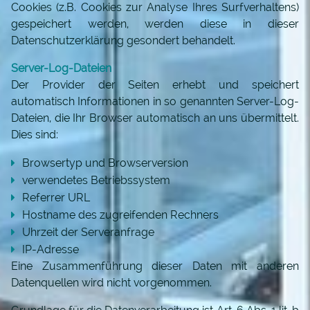
Cookies (z.B. Cookies zur Analyse Ihres Surfverhaltens)
gespeichert werden, werden diese in dieser
KANZLEI
Datenschutzerklärung gesondert behandelt.
Server-Log-Dateien
ANWÄLTE
Der Provider der Seiten erhebt und speichert
DR. PETER KULITZ
automatisch Informationen in so genannten Server-Log-
DAGMAR ANDREE
Dateien, die Ihr Browser automatisch an uns übermittelt.
ANDREAS FISCHER
Dies sind:
KOMPETENZEN
Browsertyp und Browserversion
verwendetes Betriebssystem
Referrer URL
AKTUELLES
Hostname des zugreifenden Rechners
HANDELS- & GESELLSCHAFTSRECHT
Uhrzeit der Serveranfrage
FAMILIENRECHT
IP-Adresse
VERKEHRSRECHT
Eine Zusammenführung dieser Daten mit anderen
ERBRECHT
Datenquellen wird nicht vorgenommen.
ARBEITSRECHT
WOHNEIGENTUMSRECHT