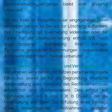
Datenverarbeitungsvorgänge bleibt vom Widerruf
unberührt.
Die von Ihnen im Kontaktformular eingegebenen Daten
verbleiben bei uns, bis Sie uns zur Löschung auffordern,
Ihre Einwilligung zur Speicherung widerrufen oder der
Zweck für die Datenspeicherung entfällt (z.B. nach
abgeschlossener Bearbeitung Ihrer Anfrage).
Zwingende gesetzliche Bestimmungen – insbesondere
Aufbewahrungsfristen – bleiben unberührt.
Verarbeiten von Daten (Kunden- und Vertragsdaten)
Wir erheben, verarbeiten und nutzen personenbezogene
Daten nur, soweit sie für die Begründung, inhaltliche
Ausgestaltung oder Änderung des Rechtsverhältnisses
erforderlich sind (Bestandsdaten). Dies erfolgt auf
Grundlage von Art. 6 Abs. 1 lit. b DSGVO, der die
Verarbeitung von Daten zur Erfüllung eines Vertrags
oder vorvertraglicher Maßnahmen gestattet.