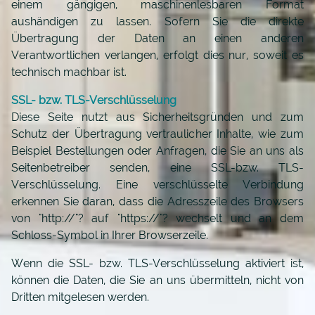
einem gängigen, maschinenlesbaren Format
aushändigen zu lassen. Sofern Sie die direkte
Übertragung der Daten an einen anderen
Verantwortlichen verlangen, erfolgt dies nur, soweit es
technisch machbar ist.
SSL- bzw. TLS-Verschlüsselung
Diese Seite nutzt aus Sicherheitsgründen und zum
Schutz der Übertragung vertraulicher Inhalte, wie zum
Beispiel Bestellungen oder Anfragen, die Sie an uns als
Seitenbetreiber senden, eine SSL-bzw. TLS-
Verschlüsselung. Eine verschlüsselte Verbindung
erkennen Sie daran, dass die Adresszeile des Browsers
von "http://"? auf "https://"? wechselt und an dem
Schloss-Symbol in Ihrer Browserzeile.
Wenn die SSL- bzw. TLS-Verschlüsselung aktiviert ist,
können die Daten, die Sie an uns übermitteln, nicht von
Dritten mitgelesen werden.