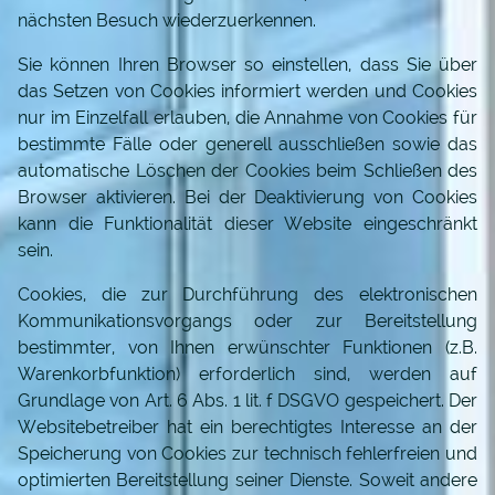
nächsten Besuch wiederzuerkennen.
Sie können Ihren Browser so einstellen, dass Sie über
das Setzen von Cookies informiert werden und Cookies
nur im Einzelfall erlauben, die Annahme von Cookies für
bestimmte Fälle oder generell ausschließen sowie das
automatische Löschen der Cookies beim Schließen des
Browser aktivieren. Bei der Deaktivierung von Cookies
kann die Funktionalität dieser Website eingeschränkt
sein.
Cookies, die zur Durchführung des elektronischen
Kommunikationsvorgangs oder zur Bereitstellung
bestimmter, von Ihnen erwünschter Funktionen (z.B.
Warenkorbfunktion) erforderlich sind, werden auf
Grundlage von Art. 6 Abs. 1 lit. f DSGVO gespeichert. Der
Websitebetreiber hat ein berechtigtes Interesse an der
Speicherung von Cookies zur technisch fehlerfreien und
optimierten Bereitstellung seiner Dienste. Soweit andere
STARTSEITE